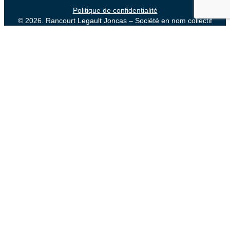
Politique de confidentialité
© 2026. Rancourt Legault Joncas – Société en nom collectif
Une signature de
Zel
Rechercher
Le cabinet
À propos
Implications sociales
Expertises
Droit commercial et corporatif
Droit civil
Droit municipal
Droit de la personne
Droit des successions