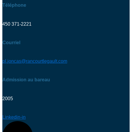
Téléphone
450 371-2221
Courriel
pl.joncas@rancourtlegault.com
Admission au bareau
2005
Linkedin-in