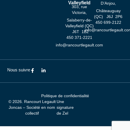
Valleyfield
D’Anjou,
303, rue
Châteauguay
Victoria,
(QC) J6J 2P6
Salaberry-de-
‍450 ‍699-2122
Valleyfield (QC)
info@rancourtlegault.co
J6T 1B2
‍450 ‍371-2221
info@rancourtlegault.com
F
L
Nous suivre
a
i
c
n
e
k
b
e
o
d
Politique de confidentialité
o
i
© 2026. Rancourt Legault
Une
k
n
-
-
Joncas – Société en nom
signature
f
i
collectif
de
Zel
n